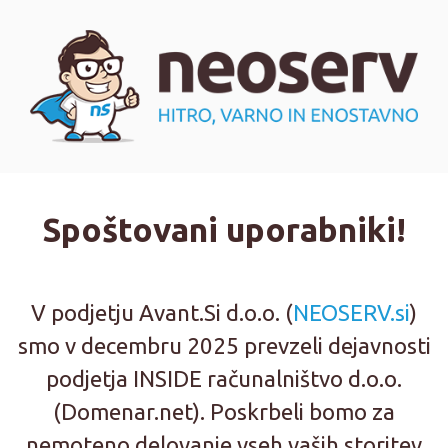
Spoštovani uporabniki!
V podjetju Avant.Si d.o.o. (
NEOSERV.si
)
smo v decembru 2025 prevzeli dejavnosti
podjetja INSIDE računalništvo d.o.o.
(Domenar.net). Poskrbeli bomo za
nemoteno delovanje vseh vaših storitev